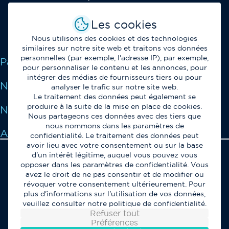
Opérateur et fournisseur de solutions de
Les cookies
télécommunications et de services IT au service des
professionnels.
Nous utilisons des cookies et des technologies
similaires sur notre site web et traitons vos données
personnelles (par exemple, l'adresse IP), par exemple,
Paritel
pour personnaliser le contenu et les annonces, pour
intégrer des médias de fournisseurs tiers ou pour
Nos Services
analyser le trafic sur notre site web.
Le traitement des données peut également se
produire à la suite de la mise en place de cookies.
Notre Expertise
Nous partageons ces données avec des tiers que
nous nommons dans les paramètres de
Assistance
confidentialité. Le traitement des données peut
avoir lieu avec votre consentement ou sur la base
d'un intérêt légitime, auquel vous pouvez vous
Cookies
opposer dans les paramètres de confidentialité. Vous
Mentions Légales
avez le droit de ne pas consentir et de modifier ou
révoquer votre consentement ultérieurement. Pour
©
2026
Paritel
plus d'informations sur l'utilisation de vos données,
veuillez consulter notre politique de confidentialité.
Refuser tout
Préférences