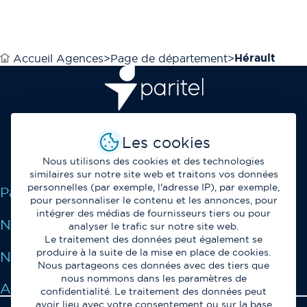
Hérault
Accueil Agences
Page de département
Opérateur et fournisseur de solutions de
Les cookies
télécommunications et de services IT au service des
professionnels.
Nous utilisons des cookies et des technologies
similaires sur notre site web et traitons vos données
personnelles (par exemple, l'adresse IP), par exemple,
Paritel
pour personnaliser le contenu et les annonces, pour
intégrer des médias de fournisseurs tiers ou pour
Nos Services
analyser le trafic sur notre site web.
Le traitement des données peut également se
produire à la suite de la mise en place de cookies.
Notre Expertise
Nous partageons ces données avec des tiers que
nous nommons dans les paramètres de
Assistance
confidentialité. Le traitement des données peut
avoir lieu avec votre consentement ou sur la base