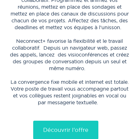
collaboratif. Programmez et animez vos
met
réunions, mettez en place des sondages et
cha
mettez en place des canaux de discussions pour
d
chacun de vos projets. Affectez des tâches, des
deadlines et mettez vos équipes à l’unisson.
So
Neconnect+ favorise la flexibilité et le travail
au
collaboratif. Depuis un navigateur web, passez
sur
des appels, lancez des visioconférences et créez
à v
des groupes de conversation depuis un seul et
a
même numéro.
ave
La convergence fixe mobile et internet est totale.
Votre poste de travail vous accompagne partout
La
et vos collègues restent joignables en vocal ou
par messagerie textuelle.
te
no
c
Découvrir l'offre