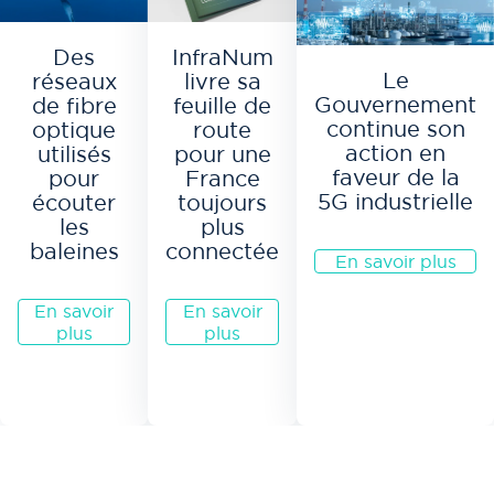
Des
InfraNum
Le
réseaux
livre sa
Gouvernement
de fibre
feuille de
continue son
optique
route
action en
utilisés
pour une
faveur de la
pour
France
5G industrielle
écouter
toujours
les
plus
baleines
connectée
En savoir plus
En savoir
En savoir
plus
plus