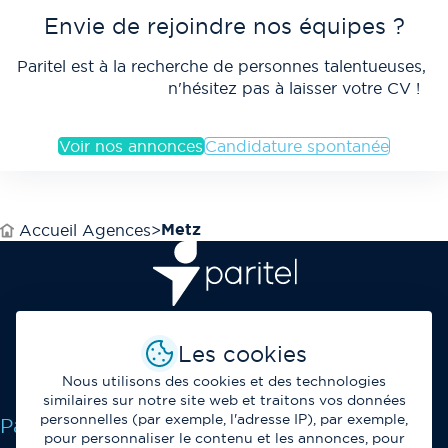
Envie de rejoindre nos équipes ?
Paritel est à la recherche de personnes talentueuses,
n'hésitez pas à laisser votre CV !
Voir nos annonces
Candidature spontanée
Metz
Accueil Agences
Opérateur et fournisseur de solutions de
Les cookies
télécommunications et de services IT au service des
professionnels.
Nous utilisons des cookies et des technologies
similaires sur notre site web et traitons vos données
personnelles (par exemple, l'adresse IP), par exemple,
Paritel
pour personnaliser le contenu et les annonces, pour