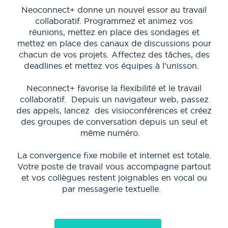
Neoconnect+ donne un nouvel essor au travail
collaboratif. Programmez et animez vos
met
réunions, mettez en place des sondages et
cha
mettez en place des canaux de discussions pour
d
chacun de vos projets. Affectez des tâches, des
deadlines et mettez vos équipes à l’unisson.
So
Neconnect+ favorise la flexibilité et le travail
au
collaboratif. Depuis un navigateur web, passez
sur
des appels, lancez des visioconférences et créez
à v
des groupes de conversation depuis un seul et
a
même numéro.
ave
La convergence fixe mobile et internet est totale.
Votre poste de travail vous accompagne partout
La
et vos collègues restent joignables en vocal ou
par messagerie textuelle.
te
no
c