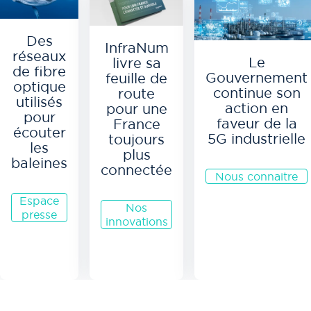
Des
InfraNum
réseaux
Le
livre sa
de fibre
Gouvernement
feuille de
optique
continue son
route
utilisés
action en
pour une
pour
faveur de la
France
écouter
5G industrielle
toujours
les
plus
baleines
connectée
Nous connaitre
Espace
Nos
presse
innovations