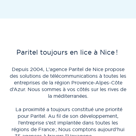
Paritel toujours en lice à Nice !
No
Depuis 2004, L’agence Paritel de Nice propose
des solutions de télécommunications à toutes les
L’a
entreprises de la région Provence-Alpes-Côte
to
d’Azur. Nous sommes à vos côtés sur les rives de
éq
la méditerranées.
Plu
La proximité a toujours constitué une priorité
Alp
pour Paritel. Au fil de son développement,
l’entreprise s’est implantée dans toutes les
régions de France ; Nous comptons aujourd’hui
35 agences à travers l’Hexagone.