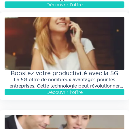
disposition les solutions les plus puissantes..
Découvrir l'offre
aaaaaaaaaaaaa ddddddd éle
véAlignons nos vitesses
!
Boostez votre productivité avec la 5G
La 5G offre de nombreux avantages pour les
entreprises. Cette technologie peut révolutionner
votre façon de travailler, de rester connecté et...
Découvrir l'offre
aaaaaaaaaaaaa ddddddd éle
véAlignons nos vitesses
!