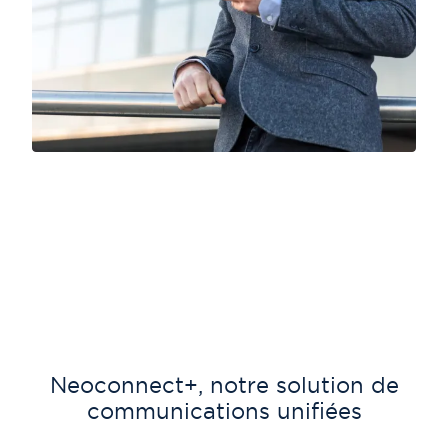
Neoconnect+, notre solution de
L
communications unifiées
Ne