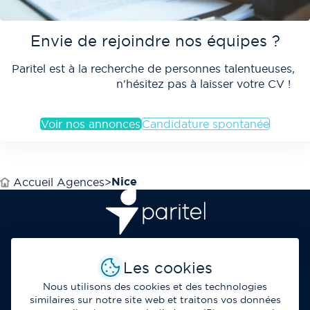
Envie de rejoindre nos équipes ?
Paritel est à la recherche de personnes talentueuses,
n'hésitez pas à laisser votre CV !
Voir nos annonces
Candidature spontanée
Nice
Accueil Agences
Opérateur et fournisseur de solutions de
Les cookies
télécommunications et de services IT au service des
professionnels.
Nous utilisons des cookies et des technologies
similaires sur notre site web et traitons vos données