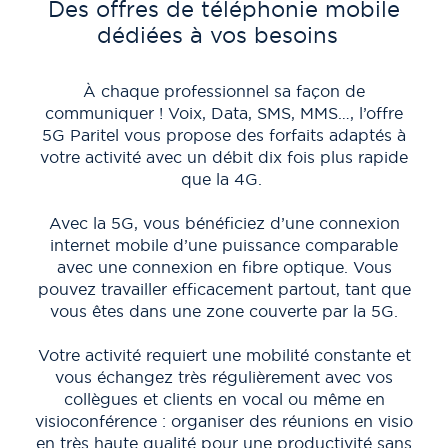
Des offres de téléphonie mobile
dédiées à vos besoins
dé
À chaque professionnel sa façon de
communiquer ! Voix, Data, SMS, MMS…, l’offre
c
5G Paritel vous propose des forfaits adaptés à
d
votre activité avec un débit dix fois plus rapide
que la 4G.
Avec la 5G, vous bénéficiez d’une connexion
La
internet mobile d’une puissance comparable
con
avec une connexion en fibre optique. Vous
pouvez travailler efficacement partout, tant que
con
vous êtes dans une zone couverte par la 5G.
Votre activité requiert une mobilité constante et
G
vous échangez très régulièrement avec vos
mul
collègues et clients en vocal ou même en
p
visioconférence : organiser des réunions en visio
en très haute qualité pour une productivité sans