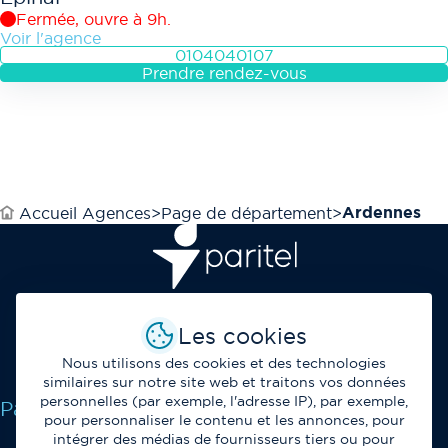
Fermée, ouvre à 9h.
Voir l'agence
0104040107
Prendre rendez-vous
Ardennes
Accueil Agences
Page de département
Opérateur et fournisseur de solutions de
Les cookies
télécommunications et de services IT au service des
professionnels.
Nous utilisons des cookies et des technologies
similaires sur notre site web et traitons vos données
personnelles (par exemple, l'adresse IP), par exemple,
Paritel
pour personnaliser le contenu et les annonces, pour
intégrer des médias de fournisseurs tiers ou pour